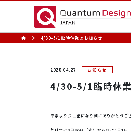
4/30-5/1臨時休業のお知らせ
製品情報（アプリ別）
製品情報（分野別）
お知らせ
2020.04.27
製品情報(アプリ別) TOPへ
製品情報(分野別) TOPへ
4/30-5/1臨時
物性測
半導
平素よりお世話になり誠にありがとうご
弊社では4月30日（木）ならびに5月1