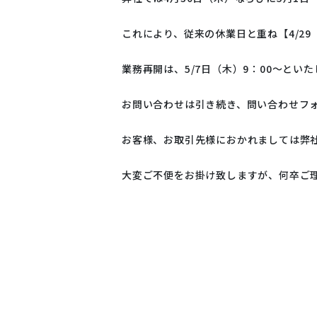
ウルトラフ
これにより、従来の休業日と重ね【4/2
ブル
産業分
業務再開は、5/7日（木）9：00～と
お問い合わせは引き続き、問い合わせフォームお
お客様、お取引先様におかれましては弊
Quantum 
細胞
Oxfo
大変ご不便をお掛け致しますが、何卒ご
ピックリ