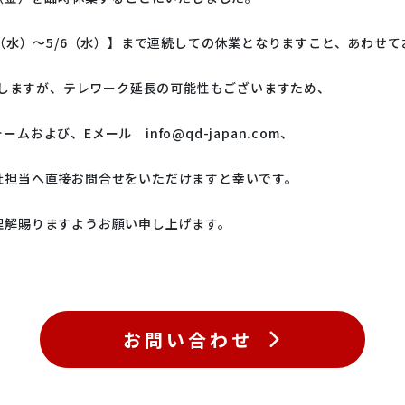
ァインバ
鉱物・次世代電池材
エクソソーム
9（水）～5/6（水）】まで連続しての休業となりますこと、あわせ
料
野
受託測定
パーツ・消耗品販売
いたしますが、テレワーク延長の可能性もございますため、
よび、Eメール info@qd-japan.com、
社担当へ直接お問合せをいただけますと幸いです。
Design
タンパク質
インライン濁度計
rd
理解賜りますようお願い申し上げます。
お問い合わせ
ング