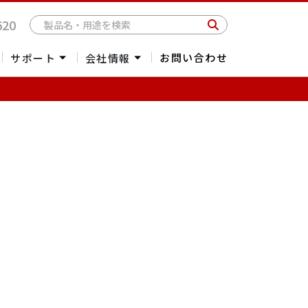
620
お問い合わせ
サポート
会社情報
受託測定
会社概要
海外委託販売
社長メッセージ
パーツ・消耗品お見積依頼
アクセス
海外拠点一覧
採用情報
光学クライオスタッ
2Dマテリアル
ナノスポッティング
リソグラフィー
ト
/単結晶製造
/低温物性