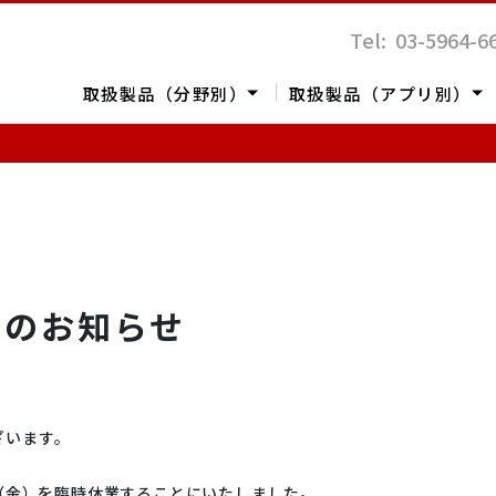
Tel: 03-5964-6
取扱製品（分野別）
取扱製品（アプリ別）
休業のお知らせ
定
体
表面解析
ポリマー
バイオテクノロジー
レオロジー
ライフサイエンス
ざいます。
日（金）を臨時休業することにいたしました。