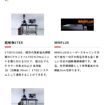
す。
超解像STED
MINFLUX
STEDYCONは、既存の落射蛍光顕微
MINFLUXはレーザースキャニング方
鏡のCマウントへSTEDYCONユニッ
式で蛍光一分子の局在を得る全く新
トを取り付けるだけで、強力なマル
しい方式の超解像顕微鏡です。 現
チカラー共焦点および 高性能
在、光学顕微鏡として世界最高の分
2D（分解能 30nm ） STED システ
解能2nmを誇ります。​
ムとして運用することができます。