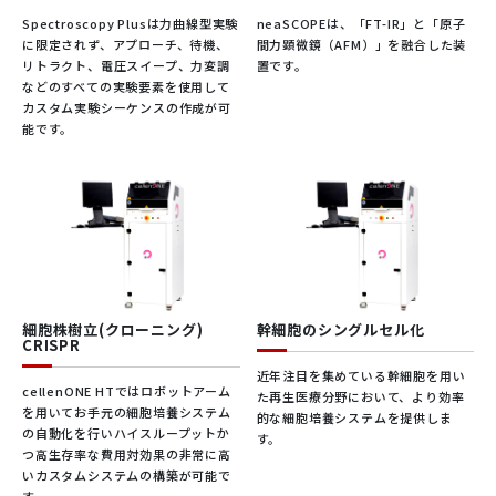
Spectroscopy Plusは力曲線型実験
neaSCOPEは、「FT-IR」と「原子
に限定されず、アプローチ、待機、
間力顕微鏡（AFM）」を融合した装
リトラクト、電圧スイープ、力変調
置です。
などのすべての実験要素を使用して
カスタム実験シーケンスの作成が可
能です。
細胞株樹立(クローニング)
幹細胞のシングルセル化
CRISPR
近年注目を集めている幹細胞を用い
cellenONE HTではロボットアーム
た再生医療分野において、より効率
を用いてお手元の細胞培養システム
的な細胞培養システムを提供しま
の自動化を行いハイスループットか
す。
つ高生存率な費用対効果の非常に高
いカスタムシステムの構築が可能で