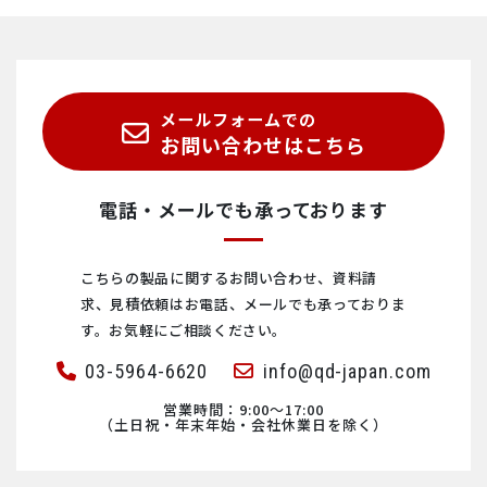
DDS・ウイルス測定
レオロジー
インライン色度計
ゲノム・DNA
2Dマテリアル
メールフォームでの
濃硫酸濃度計
細胞
ナノスポッティング
お問い合わせはこちら
ピックリング
タンパク質
ウルトラファインバブル
電話・メールでも承っております
鉱物・次世代電池材料
こちらの製品に関するお問い合わせ、資料請
求、見積依頼は
お電話、メールでも承っておりま
微小結晶構造
す。お気軽にご相談ください。
03-5964-6620
info@qd-japan.com
営業時間：9:00〜17:00
（土日祝・年末年始・会社休業日を除く）