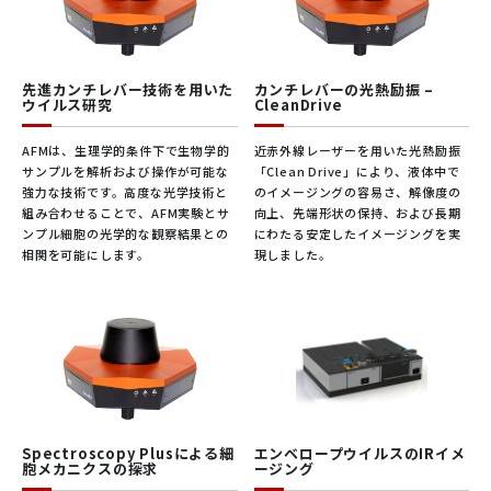
先進カンチレバー技術を用いた
カンチレバーの光熱励振 –
ウイルス研究
CleanDrive
AFMは、生理学的条件下で生物学的
近赤外線レーザーを用いた光熱励振
サンプルを解析および操作が可能な
「Clean Drive」により、液体中で
強力な技術です。高度な光学技術と
のイメージングの容易さ、解像度の
組み合わせることで、AFM実験とサ
向上、先端形状の保持、および長期
ンプル細胞の光学的な観察結果との
にわたる安定したイメージングを実
相関を可能にします。
現しました。
Spectroscopy Plusによる細
エンベロープウイルスのIRイメ
胞メカニクスの探求
ージング