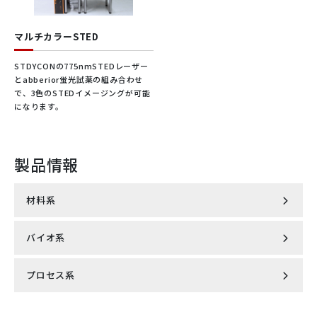
マルチカラーSTED
STDYCONの775nmSTEDレーザー
とabberior蛍光試薬の組み合わせ
で、3色のSTEDイメージングが可能
になります。
製品情報
材料系
バイオ系
半導体
プロセス系
エクソソーム
ポリマー
インライン濁度計