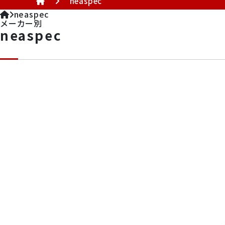
neaspec
neaspec
メーカー別
ウルトラフ
neaspec
ブル
産業分
Quantum 
細胞
Oxfo
ピックリ