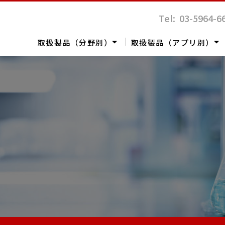
Tel: 03-5964-6
取扱製品（分野別）
取扱製品（アプリ別）
定
体
表面解析
ポリマー
バイオテクノロジー
レオロジー
ライフサイエンス