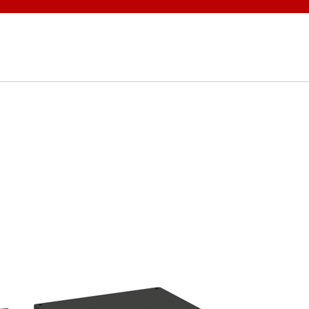
ァインバ
鉱物・次世代電池材
エクソソーム
料
野
受託測定
パーツ・消耗品販売
Design
タンパク質
インライン濁度計
rd
ング