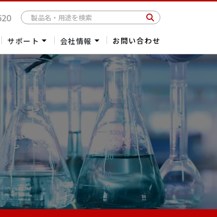
620
お問い合わせ
サポート
会社情報
受託測定
会社概要
海外委託販売
社長メッセージ
パーツ・消耗品お見積依頼
アクセス
海外拠点一覧
採用情報
光学クライオスタッ
2Dマテリアル
ナノスポッティング
リソグラフィー
ト
/単結晶製造
/低温物性