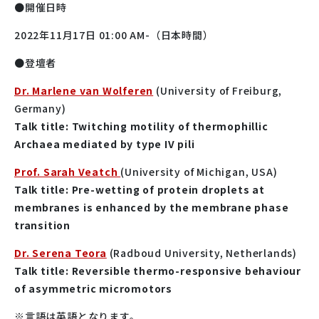
●開催日時
2022年11月17日 01:00 AM-
（日本時間）
●登壇者
Dr. Marlene van Wolferen
(University of Freiburg,
Germany)
Talk title: Twitching motility of thermophillic
Archaea mediated by type IV pili
Prof. Sarah Veatch
(University of Michigan, USA)
Talk title: Pre-wetting of protein droplets at
membranes is enhanced by the membrane phase
transition
Dr. Serena Teora
(Radboud University, Netherlands)
Talk title: Reversible thermo-responsive behaviour
of asymmetric micromotors
※言語は英語となります。