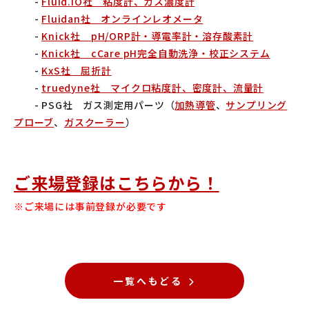
-
Fluid.iO社 粘度計、ガス濃度計
-
Fluidan社 オンラインレオメータ
-
Knick社 pH/ORP計・導電率計・溶存酸素計
-
Knick社 cCare pH完全自動洗浄・校正システム
-
KxS社 屈折計
-
truedyne社 マイクロ粘度計、密度計、流量計
- PSG社 ガス測定用パーツ（
加熱導管
、
サンプリング
プローブ
、
ガスクーラー
）
ご来場登録はこちらから！
※ご来場には事前登録が必要です
一覧へもどる