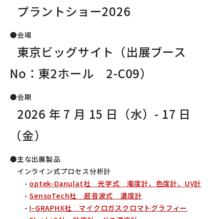
プラントショー2026
●会場
東京ビッグサイト（出展ブース
No：東2ホール 2-C09）
●会期
2026
年 7 月 15 日（水）- 17 日
（金）
●主な出展製品
インライン式プロセス分析計
-
optek-Danulat社 光学式 濁度計、色度計、UV計
-
SensoTech社 超音波式 濃度計
-
I-GRAPHX社 マイクロガスクロマトグラフィー