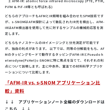
2. AFM-IR: atomic force infrared microscopy (PTE, PTIR,
PiFM & PiF-IR等とも呼ばれる)
どちらのアプローチもAFMとIR照明を組み合わせたSPM技術です
が、s-SNOMはAFM探針によって散乱されたIR光を検出し、AFM-
IRはAFM検出器を使用して光に対するサンプルの機械的応答を測
定します。
どちらもナノスケールのIRイメージングと分光測定が可能です
が、独自の利点があります。 以下では、同等の分解能をもち、AF
Mのタッピングモードで動作するタッピングAFM-IRとPseudo h
eterodyne(PsHet)s-SNOMに特に焦点を当てて、それぞれの利
点について説明します。主に中赤外、室温での材料科学アプリケ
ーションについて比較します。
「AFM-IR vs. s-SNOM アプリケーション比
較」資料
↓ ↓ アプリケーションノート全編のダウンロードは
こちら ↓ ↓