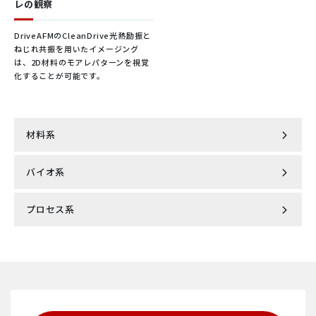
レの観察
DriveAFMのCleanDrive光熱励振と
ねじれ共振を用いたイメージング
は、2D材料のモアレパターンを視覚
化することが可能です。
材料系
バイオ系
半導体
プロセス系
エクソソーム
ポリマー
インライン濁度計
DDS・ウイルス測定
レオロジー
インライン色度計
ゲノム・DNA
2Dマテリアル