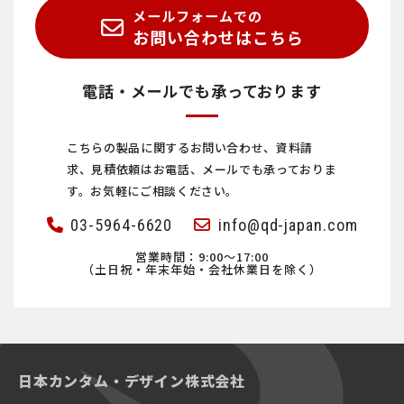
メールフォームでの
濃硫酸濃度計
細胞
ナノスポッティング
お問い合わせはこちら
ピックリング
タンパク質
ウルトラファインバブル
電話・メールでも承っております
鉱物・次世代電池材料
こちらの製品に関するお問い合わせ、資料請
求、見積依頼は
お電話、メールでも承っておりま
す。お気軽にご相談ください。
03-5964-6620
info@qd-japan.com
営業時間：9:00〜17:00
（土日祝・年末年始・会社休業日を除く）
日本カンタム・デザイン株式会社