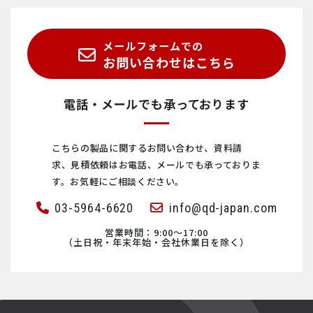
インライン色度計
ゲノム・DNA
2Dマテリアル
メールフォームでの
濃硫酸濃度計
細胞
ナノスポッティング
お問い合わせはこちら
ピックリング
タンパク質
ウルトラファインバブル
電話・メールでも承っております
鉱物・次世代電池材料
こちらの製品に関するお問い合わせ、資料請
求、見積依頼は
お電話、メールでも承っておりま
す。お気軽にご相談ください。
03-5964-6620
info@qd-japan.com
営業時間：9:00〜17:00
（土日祝・年末年始・会社休業日を除く）