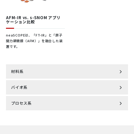
AFM-IR vs. s-SNOM アプリ
ケーション比較
neaSCOPEは、「FT-IR」と「原子
間力顕微鏡（AFM）」を融合した装
置です。
材料系
バイオ系
半導体
プロセス系
エクソソーム
ポリマー
インライン濁度計
DDS・ウイルス測定
レオロジー