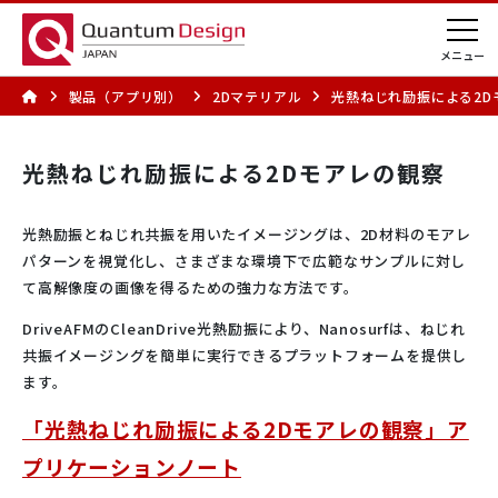
製品（アプリ別）
2Dマテリアル
光熱ねじれ励振による2D
光熱ねじれ励振による2Dモアレの観察
光熱励振とねじれ共振を用いたイメージングは、2D材料のモアレ
パターンを視覚化し、さまざまな環境下で広範なサンプルに対し
て高解像度の画像を得るための強力な方法です。
DriveAFMのCleanDrive光熱励振により、Nanosurfは、ねじれ
共振イメージングを簡単に実行できるプラットフォームを提供し
ます。
「光熱ねじれ励振による2Dモアレの観察」
ア
プリケーションノート