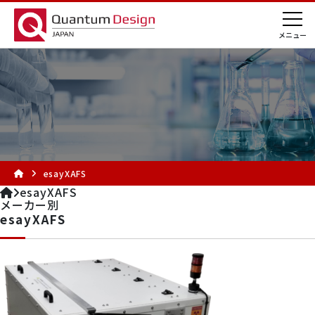
esayXAFS
esayXAFS
メーカー別
esayXAFS