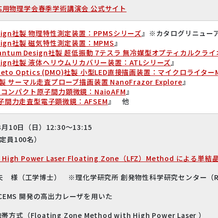
微小結晶構造
回 応用物理学会春季学術講演会 公式サイト
Design社製 物理特性測定装置：PPMSシリーズ
』※カタログリニュー
Design社製 磁気特性測定装置：MPMS
』
antum Design社製 超低振動 7テスラ 無冷媒型オプティカルクライ
Design社製 液体ヘリウムリカバリー装置：ATLシリーズ
』
gneto Optics (DMO)社製 小型LED直接描画装置：マイクロライターML 
o社製 サーマル走査プローブ描画装置 NanoFrazor Explore
』
社製 コンパクト原子間力顕微鏡：NaioAFM
』
原子間力走査型電子顕微鏡：AFSEM
』 他
月10日（日）12:30～13:15
定員100名）
 High Power Laser Floating Zone（LFZ）Method による単
夫 様（工学博士） ※理化学研究所 創発物性科学研究センター（RIK
-CEMS 開発の高出力レーザを用いた
ating Zone Method with High Power Laser ）