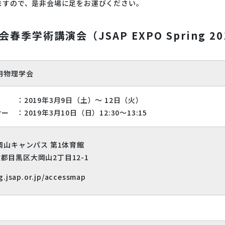
ますので、是非会場に足をお運びください。
ァインバ
鉱物・次世代電池材
エクソソーム
料
会春季学術講演会（JSAP EXPO Spring 20
野
受託測定
パーツ・消耗品販売
用物理学会
019年3月9日（土）～ 12日（火）
 ：2019年3月10日（日）12:30～13:15
Design
タンパク質
インライン濁度計
rd
岡山キャンパス 第1体育館
東京都目黒区大岡山2丁目12-1
g.jsap.or.jp/accessmap
ング