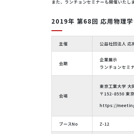
また、ランチョンセミナーも開催いたし
ウルトラフ
ブル
2019年 第68回 応用物理学
産業分
主催
公益社団法人 応
企業展示 ：2
会期
ランチョンセミナー
Quantum 
細胞
Oxfo
東京工業大学 大
〒152-8550 
会場
https://meetin
ブースNo
Z-12
ピックリ