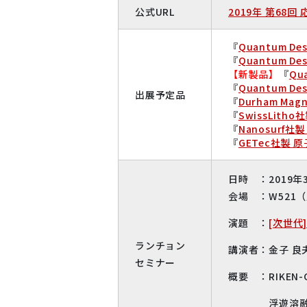
公式URL
2019年 第68
『
Quantum 
『
Quantum 
【新製品】
『
Qu
『
Quantum 
出展予定品
『
Durham Ma
『
SwissLith
『
Nanosurf
『
GETec社製 
日時 ：2019年3
会場 ：W521（
演題 ：
[次世代]
ランチョン
講演者：金子 良
セミナー
概要 ：RIKEN
浮遊溶融帯方式（Flo