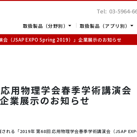
Tel: 03-5964-6
取扱製品（分野別）
取扱製品（アプリ別）
（JSAP EXPO Spring 2019）」企業展示のお知らせ
回 応用物理学会春季学術講演会（J
定
体
表面解析
ポリマー
バイオテクノロジー
レオロジー
9）」企業展示のお知らせ
ライフサイエンス
される「2019年 第68回 応用物理学会春季学術講演会（JSAP EXPO