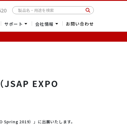
620
お問い合わせ
サポート
会社情報
受託測定
会社概要
海外委託販売
社長メッセージ
パーツ・消耗品お見積依頼
アクセス
海外拠点一覧
採用情報
SAP EXPO
光学クライオスタッ
2Dマテリアル
ナノスポッティング
リソグラフィー
ト
/単結晶製造
/低温物性
 Spring 2019）」に出展いたします。