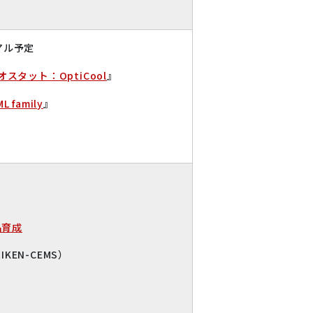
アル予定
オスタット：OptiCool
』
family
』
結晶育成
EN-CEMS）