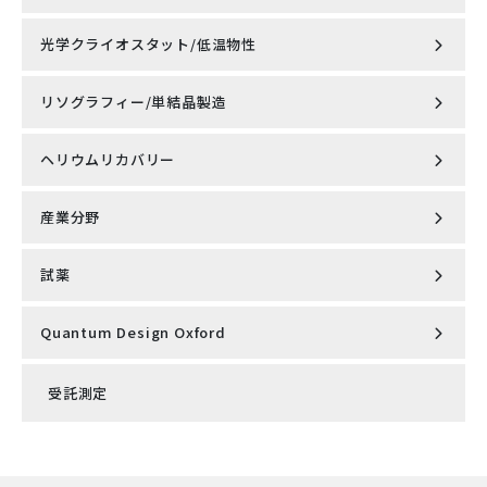
塗料、ラッカー、インク、ワニス、接着剤、シーラント、
各種コーティング剤、ゴム、シリコーン、樹脂、ポリマ
ケーブ
光学クライオスタット/低温物性
Knick社製 cCare pH完全自動洗浄・校正システム
最大1,000m
Lyncee tec社製 4D光学プロファイラーデジタルホログラ
ー、化学繊維、界面活性剤、パルプ、製紙、スラリー、硝
小型無冷媒型PPMS® VersaLab™
ル長
フィック顕微鏡 REFLECTION DHM®
子溶融体
リソグラフィー/単結晶製造
超低振動無冷媒オプティカルクライオスタット
Knick社製 pH/ORP計・導電率計・溶存酸素計
ナノ粒子解析システム NanoSight Pro（ナノサイトプ
流速
10m/秒まで(設置状況に依存)
MountainsSPIP
ロ）
ヘリウムリカバリー
高出力レーザ加熱型単結晶育成装置（LFZ）
石油化学
超低振動 7ﾃｽﾗ 無冷媒型オプティカルクライオスタット
ナノ粒子解析システム NanoSight Pro（ナノサイトプ
OptiCool®
ロ）
防爆性
II 1/2G Ex ia IIC T6 – T3 Ga/Gb (オプショ
SEM/AFM相関顕微鏡 FusionScope
カナダの草原から輸送される原油が-20℃であろうと、製油所で
PPMS用 M91 FastHall ホール効果測定オプション
能
ン)
産業分野
NEW 液体ヘリウム再凝縮システム（NMR/マルチシステム
行われる接触分解が500℃であろうと、私たちは正確なビスコス
Laser-Based Floating Zone Furnace（LFZ）
対応）
*English site
®
Qlibri社製 マイクロキャビティ・プラットフォーム
コープ
プロセス粘度計を用意しています。
シングルセル分注システム cellenONE X1-NEO
Quantum Design Microscopy社製 ピエゾ抵抗自己検知
X線吸収微細構造（XAFS) / X線発光分光法（XES）
型カンチレバー
試薬
optek-Danulat社製 インライン式 プロセス分析計
・-20℃における石油製造プロセス
マスクレス露光装置 マイクロライターML family
NEW 液体ヘリウム再凝縮システム（NMR/マルチシステム
・500℃までの耐温性
高分解能顕微鏡用 精密温度制御ユニット Intereherence
対応）
強磁性共鳴スペクトロメータ（FMR)
社製 VAHEAT
Quantum Design Oxford
EuQlid社製 量子ダイヤモンド顕微鏡（QDM）
abberior STAR
・ATEX / IECEx認証取得
SensoTech社製 インライン式 超音波濃度計
赤外線加熱単結晶育成システム（IRF)
◆具体的な使用例
磁気特性測定システム MPMS®3
走査型プローブ顕微鏡 AFSEM nano
超解像STED顕微鏡ユニット STEDYCON 2
ProteoxS
受託測定
走査型NV顕微鏡 Qnami ProteusQ
abberior LIVE
Knick社製 cCare pH完全自動洗浄・校正システム
原油、パイプライン、アスファルト、ビチューメン、バン
電子線レジスト・フォトレジスト・関連材料
カー輸、軽油、各種潤滑油
散乱型近接場光顕微鏡 neaSCOPE+s
PPMS Ultrasonic elastic constant measurement
新しい超解像顕微鏡スタンダード MIRAVA POLYSCOPE
ProteoxMX
ハイパフォーマンス原子間力顕微鏡 DriveAFM
abberior FLUX
option (English page)
Knick社製 pH/ORP計・導電率計・溶存酸素計