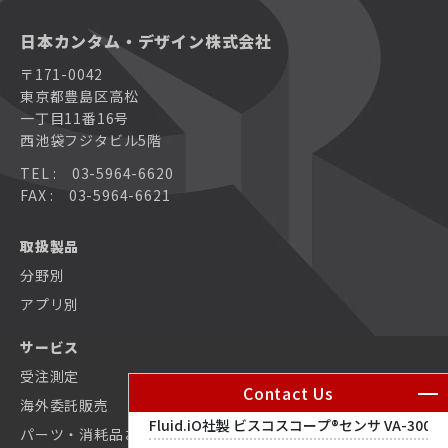
PSG社製 ガス測定用パーツ – ガスクーラー
日本カンタム・デザイン株式会社
ナノリサーチ原子間力顕微鏡 FlexAFM
Integra
カスタム原子間力顕微鏡 NaniteAFM
コンパクト走査型トンネル顕微鏡 NaioSTM
〒171-0042
PSG社製 ガス測定用パーツ – サンプリングプローブ
東京都豊島区高松
多機能コンパクト原子間力顕微鏡 CoreAFM
超電導マグネット（ソレノイド型マグネット、スプリット
カスタム原子間力顕微鏡(AFM)システム
対物レンズ型原子間力顕微鏡 LensAFM
ペアマグネット、ベクトルマグネット）
一丁目11番16号
Ⓡ
西池袋フジタビル5階
ビスコスコープ
MCQ社製 ガスミキサ
センサVA
トランスミッタ VS-D25
MCQ社製 ガスミキサ
-100
0、VS-4450
散乱型近接場光顕微鏡 neaSCOPE+s
MCQ社製 ガスミキサ
TEL : 03-5964-6620
Sample Protectスイッチング ユニット
FAX : 03-5964-6621
Nanosurf社製 原子間力顕微鏡AFM
Nanosurf社製 原子間力顕微鏡AFM
大型ステージ原子間力顕微鏡(AFM) Alphacen300
MercuryiPS
取扱製品
分野別
散乱型近接場光顕微鏡 neaSCOPE+s
Nanosurf社製 原子間力顕微鏡AFM
MercuryiTC
アプリ別
カスタム原子間力顕微鏡 NaniteAFM
サービス
DC配線用ローパスフィルタ
受注測定
Contact Us
カスタム原子間力顕微鏡(AFM)システム
海外委託販売
Proteox2次インサート
パーツ・消耗品お見積依頼