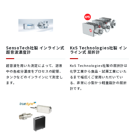
×19
×16
×13
×11
・衛生的な設置、接続
ブ寸法
0mm
5mm
0mm
5mm
・寸法安定性の改善
・最終粘度のモニタリング
測定レ
ンジ
◆具体的な使用例
10 –
100 –
[mP
0.1 –
1 – 2
250,0
2,50
a･s ×
2,500
5,000
ヨードチンキ、歯磨き粉、ボディシャンプー、シャンプ
ビスコスコープ製品カタログ
ビスコスコープ VA-300カタログ
00
0,000
g/cm
ー、添加物(CMC)、クリーム、ローション、髪染め液、咳
SensoTech社製 インライン式
KxS Technologies社製 イン
3
]
超音波濃度計
ライン式 屈折計
止めシロップ、ゼラチンカプセル、洗剤
超音波を用いた測定によって、溶液
KxS Technologies社製の屈折計は
±0.3% または
±0.5% または
再現性
中の各成分濃度をプロセスの配管、
化学工業から食品・試薬工業にいた
±1 Digit
±1 Digit
タンクなどのインラインにて測定し
るまで幅広くご使用いただいてい
食品
ます。
る、非常に小型かつ軽量設計の屈折
計です。
®
当社のプロセス粘度計ビスコスコープ
はチョコレートのおい
ディス
ビスコスコープ 施工事例資料
しさを測ることはできませんが、粘度は心地よい口どけをもた
プレイ
±2% または ±1digit
表示値
らす食感のパラメーターです。
の精度
・原材料の削減
・良い食感
SUS316Ti、SUS316L
・安定した品質
オプション：ハステロイC22、デュープレッ
材質