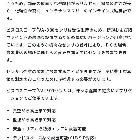
きるため、部品の位置ずれや摩耗がありません。機器の寿命が長
く、信頼性が高く、メンテナンスフリーのインライン式粘度計で
す。
®
ビスコスコープ
VA-300
センサは受注生産のため、新規および既
存ラインへの最適な設置するための幅広いバージョンが用意され
ています。このような様々なセンサの設計により、多くの場合、
設置見込み場所にほとんど変更を加えずにセンサを設置できま
す。
センサは任意の位置に設置することができますが、高い費用対高
価の測定をおこなうためには考慮する必要があります。
®
ビスコスコープ
VA-300センサは、様々な産業の幅広いアプリケ
ーションでご使用できます。
真空から高圧まで対応
低温から高温まで対応
安全エリアから防爆エリアに設置可能
デッドスペースなく設置可能(CIP/SIP対応)