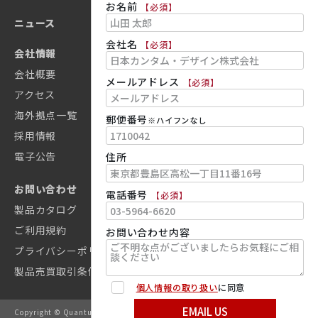
お名前
【必須】
超高感度カー効果測定装置 NanoMOKE3®
同軸配線
ニュース
会社名
【必須】
非接触式レオメーター DWS RheoLab
会社情報
迅速な試料交換を実現するサンプルパック
会社概要
メールアドレス
【必須】
オートコリレータ/クロスコリレータ
アクセス
SCALINQ
海外拠点一覧
郵便番号
※ハイフンなし
LS Spectrometer™ V-MALS
採用情報
Delft Circuits
電子公告
住所
横型構成電子回路計 ELDICO-1
お問い合わせ
電話番号
【必須】
製品カタログ
ご利用規約
お問い合わせ内容
プライバシーポリシー
製品売買取引条件
個人情報の取り扱い
に同意
Copyright © Quantum Design Japan. All Rights Reserved.