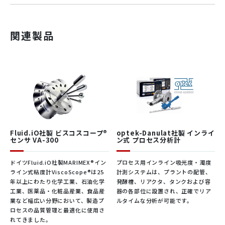
動画
関連製品
VA-3
VA-3
VA-3
VA-3
®
インライン粘度計ビスコスコープ
は複雑なパラメータである「粘
型式
00L
00M
00H
00X
度」を、ほぼすべての産業用途において、簡単、確実、メンテナ
ンスフリーでリアルタイムにモニターできるモジュール式の測定
システムを構築しました。
®
ビスコスコープ
は要求される測定条件によってVA-100、VA-30
0を中心とした製品ランナップから最適なセンサを選択しご使用
いただけます。
※写真はVA-300L全景
外観
Fluid.iO社製 ビスコスコープ®
optek-Danulat社製 インライ
センサ VA-300
ン式 プロセス分析計
小型
小型
大型
大型
医薬品・コスメ
ビスコスコープインライン式粘度計
ボー
シリ
シリ
ボー
ドイツFluid.iO社製MARIMEX®イン
プロセス用インライン吸光度・濁度
ルプ
ンダ
ンダ
ルプ
®
ビスコスコープ
は最適なプロセス管理・制御をサポートしま
ライン式粘度計ViscoScope®は25
計測システムは、プラントの配管、
ロー
プロ
プロ
ロー
年以上にわたり化学工業、石油化学
発酵槽、リアクタ、タンクおよび容
す。センサーはEHEDG認証済みで、衛生的な接続方式になっ
ブ
ーブ
ーブ
ブ
工業、医薬品・化粧品産業、食品産
器の各部位に設置され、正確でリア
ています。
カタログダウンロード
業など幅広い分野において、製造プ
ルタイムな分析が可能です。
ロセスの品質管理と最適化に使用さ
・デッドスペースを生じない設置方法
Ø 32
Ø 32
Ø 32
Ø 32
れてきました。
プロー