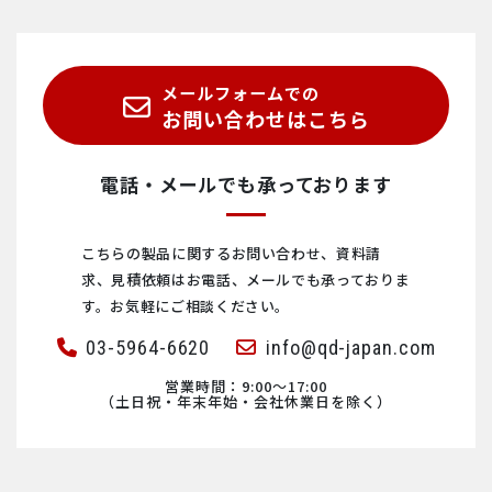
物理特性測定システム PPMS®
超解像STED顕微鏡 INFINITY/FACILITY
ProteoxLX
ナノ赤外分光顕微鏡(nano-FTIR) neaSCOPE
abberior CAGE
SEM/AFM相関顕微鏡 FusionScope
KxS Technologies社製 インライン式 屈折計
小型無冷媒型PPMS® VersaLab™
メールフォームでの
分解能2nm 超解像顕微鏡 MINFLUX
Proteox5mK
ナノリサーチ原子間力顕微鏡 FlexAFM
abberior DNA-PAINT
Qlibri社製 マイクロキャビティ・プラットフォーム
Fluidan社製 オンライン式 レオメータ RheoStream®
お問い合わせはこちら
abberior STAR membrane
HelioxVT
多機能コンパクト原子間力顕微鏡 CoreAFM
abberior Mounting Medium
EuQlid社製 量子ダイヤモンド顕微鏡（QDM）
Fluid.iO社製 インライン式 粘度計 ビスコスコープ®
電話・メールでも承っております
Ⓡ
ビスコスコープ
センサVA
トランスミッタ VS-D25
ハイパフォーマンス原子間力顕微鏡 DriveAFM
KelvinoxJT
コンパクト原子間力顕微鏡 NaioAFM
abberior Cells, Nanoparticles
走査型NV顕微鏡 Qnami ProteusQ
TrueDyne社製 インライン式密度計・粘度計・流量計
-100
0、VS-4450
こちらの製品に関するお問い合わせ、資料請
求、見積依頼は
お電話、メールでも承っておりま
abberior STAR
TeslatronPT
コンパクト走査型トンネル顕微鏡 NaioSTM
ハイパフォーマンス原子間力顕微鏡 DriveAFM
Fluid.iO社製 インライン式 ガスセンサZMFシリーズ
す。お気軽にご相談ください。
03-5964-6620
info@qd-japan.com
abberior LIVE
TeslatronPT Plus
対物レンズ型原子間力顕微鏡 LensAFM
ナノリサーチ原子間力顕微鏡 FlexAFM
I-GRAPHX社製 プロセス連続測定対応 マイクロガスクロマ
トグラフ
営業時間：9:00〜17:00
（土日祝・年末年始・会社休業日を除く）
abberior FLUX
SpectromagPT
大型ステージ原子間力顕微鏡(AFM) Alphacen300
多機能コンパクト原子間力顕微鏡 CoreAFM
PSG社製 ガス測定用パーツ – 加熱式サンプルライン（加熱
導管）
ナノ赤外分光顕微鏡(nano-FTIR) neaSCOPE
Kelvinox TLM
Nanosurf社製 原子間力顕微鏡AFM
コンパクト原子間力顕微鏡 NaioAFM