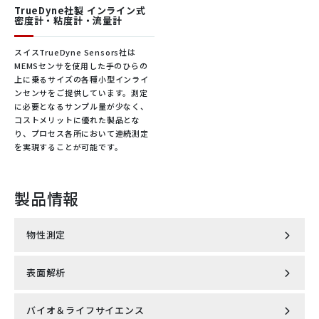
クス2205、テフロンコーティング、そのほか
・EHEDG認証取得
TrueDyne社製 インライン式
ご要望に応じます
密度計・粘度計・流量計
◆具体的な使用例
スイスTrueDyne Sensors社は
保護等
増粘剤、乳製品、チーズ、粉ミルク、各種スパイス、各種
IP65
MEMSセンサを使用した手のひらの
級
上に乗るサイズの各種小型インライ
ソース、ジャム、ケチャップ、マスタード、インスタント
ンセンサをご提供しています。測定
コーヒー、チョコレート、糖蜜、シロップ、クリーム
に必要となるサンプル量が少なく、
プロセ
-40 – +130℃
コストメリットに優れた製品とな
ス温度
オプション：-40 – +450℃
り、プロセス各所において連続測定
を実現することが可能です。
化学
プロセ
®
ビスコスコープ
はモジュール設計により、あらゆるアプリケーシ
真空から45MPa(接続方式による)
ス圧力
ョンに最適なシステムを構築することが可能です。
製品情報
・0.1 mPa.sから2,500,000 mPa.sまで対応
プロセ
ANSIフランジ、DINフランジ、JISフランジ
・ATEX / IECEx認証取得
®
物性測定
ス接続
バリベント
、トリクランプ、NPTネジ
・-40℃から450℃まで対応
・55MPaまで対応
表面解析
磁気特性測定システム MPMS®3
タンク、配管、フローセルなど、独立して設
設置
置可能
◆具体的な使用例
プローブ延長などにも対応可能
バイオ＆ライフサイエンス
走査型プローブ顕微鏡 AFSEM nano
無冷媒型PPMS® DynaCool™