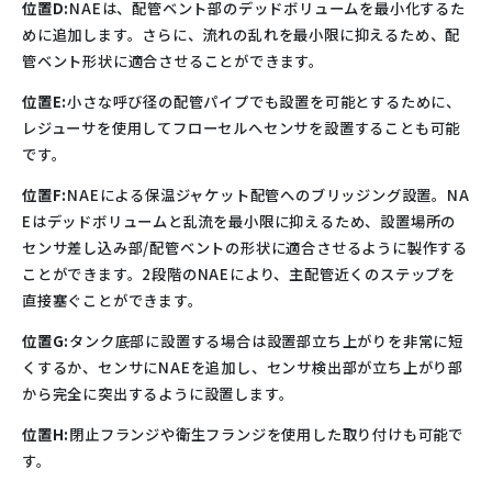
位置D:
NAEは、配管ベント部のデッドボリュームを最小化するた
めに追加します。さらに、流れの乱れを最小限に抑えるため、配
管ベント形状に適合させることができます。
位置E:
小さな呼び径の配管パイプでも設置を可能とするために、
レジューサを使用してフローセルへセンサを設置することも可能
です。
位置F:
NAEによる保温ジャケット配管へのブリッジング設置。NA
Eはデッドボリュームと乱流を最小限に抑えるため、設置場所の
センサ差し込み部/配管ベントの形状に適合させるように製作する
ことができます。2段階のNAEにより、主配管近くのステップを
直接塞ぐことができます。
位置G:
タンク底部に設置する場合は設置部立ち上がりを非常に短
くするか、センサにNAEを追加し、センサ検出部が立ち上がり部
から完全に突出するように設置します。
位置H:
閉止フランジや衛生フランジを使用した取り付けも可能で
す。