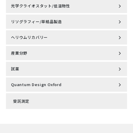
光学クライオスタット/低温物性
Knick社製 cCare pH完全自動洗浄・校正システム
Lyncee tec社製 4D光学プロファイラーデジタルホログラ
小型無冷媒型PPMS® VersaLab™
フィック顕微鏡 REFLECTION DHM®
リソグラフィー/単結晶製造
超低振動無冷媒オプティカルクライオスタット
Knick社製 pH/ORP計・導電率計・溶存酸素計
ナノ粒子解析システム NanoSight Pro（ナノサイトプ
MountainsSPIP
ロ）
ヘリウムリカバリー
高出力レーザ加熱型単結晶育成装置（LFZ）
超低振動 7ﾃｽﾗ 無冷媒型オプティカルクライオスタット
ナノ粒子解析システム NanoSight Pro（ナノサイトプ
OptiCool®
ロ）
SEM/AFM相関顕微鏡 FusionScope
PPMS用 M91 FastHall ホール効果測定オプション
産業分野
NEW 液体ヘリウム再凝縮システム（NMR/マルチシステム
Laser-Based Floating Zone Furnace（LFZ）
対応）
*English site
Qlibri社製 マイクロキャビティ・プラットフォーム
シングルセル分注システム cellenONE X1-NEO
Quantum Design Microscopy社製 ピエゾ抵抗自己検知
X線吸収微細構造（XAFS) / X線発光分光法（XES）
型カンチレバー
試薬
optek-Danulat社製 インライン式 プロセス分析計
マスクレス露光装置 マイクロライターML family
NEW 液体ヘリウム再凝縮システム（NMR/マルチシステム
高分解能顕微鏡用 精密温度制御ユニット Intereherence
対応）
強磁性共鳴スペクトロメータ（FMR)
社製 VAHEAT
Quantum Design Oxford
EuQlid社製 量子ダイヤモンド顕微鏡（QDM）
abberior STAR
SensoTech社製 インライン式 超音波濃度計
赤外線加熱単結晶育成システム（IRF)
磁気特性測定システム MPMS®3
走査型プローブ顕微鏡 AFSEM nano
超解像STED顕微鏡ユニット STEDYCON 2
ProteoxS
受託測定
走査型NV顕微鏡 Qnami ProteusQ
abberior LIVE
Knick社製 cCare pH完全自動洗浄・校正システム
電子線レジスト・フォトレジスト・関連材料
散乱型近接場光顕微鏡 neaSCOPE+s
PPMS Ultrasonic elastic constant measurement
新しい超解像顕微鏡スタンダード MIRAVA POLYSCOPE
ProteoxMX
ハイパフォーマンス原子間力顕微鏡 DriveAFM
abberior FLUX
option (English page)
Knick社製 pH/ORP計・導電率計・溶存酸素計