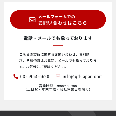
物理特性測定システム PPMS®
超解像STED顕微鏡 INFINITY/FACILITY
ProteoxLX
ナノ赤外分光顕微鏡(nano-FTIR) neaSCOPE
abberior CAGE
SEM/AFM相関顕微鏡 FusionScope
KxS Technologies社製 インライン式 屈折計
小型無冷媒型PPMS® VersaLab™
メールフォームでの
分解能2nm 超解像顕微鏡 MINFLUX
Proteox5mK
ナノリサーチ原子間力顕微鏡 FlexAFM
abberior DNA-PAINT
Qlibri社製 マイクロキャビティ・プラットフォーム
Fluidan社製 オンライン式 レオメータ RheoStream®
お問い合わせはこちら
abberior STAR membrane
HelioxVT
多機能コンパクト原子間力顕微鏡 CoreAFM
abberior Mounting Medium
EuQlid社製 量子ダイヤモンド顕微鏡（QDM）
Fluid.iO社製 インライン式 粘度計 ビスコスコープ®
電話・メールでも承っております
ハイパフォーマンス原子間力顕微鏡 DriveAFM
KelvinoxJT
コンパクト原子間力顕微鏡 NaioAFM
abberior Cells, Nanoparticles
走査型NV顕微鏡 Qnami ProteusQ
TrueDyne社製 インライン式密度計・粘度計・流量計
こちらの製品に関するお問い合わせ、資料請
求、見積依頼は
お電話、メールでも承っておりま
abberior STAR
TeslatronPT
コンパクト走査型トンネル顕微鏡 NaioSTM
ハイパフォーマンス原子間力顕微鏡 DriveAFM
Fluid.iO社製 インライン式 ガスセンサZMFシリーズ
す。お気軽にご相談ください。
03-5964-6620
info@qd-japan.com
abberior LIVE
TeslatronPT Plus
対物レンズ型原子間力顕微鏡 LensAFM
ナノリサーチ原子間力顕微鏡 FlexAFM
I-GRAPHX社製 プロセス連続測定対応 マイクロガスクロマ
トグラフ
営業時間：9:00〜17:00
（土日祝・年末年始・会社休業日を除く）
abberior FLUX
SpectromagPT
大型ステージ原子間力顕微鏡(AFM) Alphacen300
多機能コンパクト原子間力顕微鏡 CoreAFM
PSG社製 ガス測定用パーツ – 加熱式サンプルライン（加熱
導管）
ナノ赤外分光顕微鏡(nano-FTIR) neaSCOPE
Kelvinox TLM
Nanosurf社製 原子間力顕微鏡AFM
コンパクト原子間力顕微鏡 NaioAFM