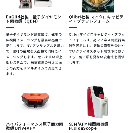
（マルチフェロイクス / 学術論文）
EuQlid社製 量子ダイヤモン
Qlibri社製 マイクロキャビテ
ProteusQ と AI ベースのツールを組み合わせることで、研究者は
ド顕微鏡（QDM）
ィ・プラットフォーム
磁壁を通る不可解なマグノンダイナミクスを初めて明らかにする
量子ダイヤモンド顕微鏡は、磁場の
Qlibri マイクロキャビティ・プラッ
ことができます。
広視野イメージングを最高の感度で
トフォームは、高フィネス共振器実
走査型NV顕微鏡 Qnami
ProteusQ カタログ
提供します。NV アンサンブルを用い
験を容易にし、振動の影響を受けや
て、試料の磁場を大面積で同時にイ
すいクライオスタット環境下におい
メージングします。 使いやすい卓上
ても、他に類を見ない安定性を提供
型システムで、局所磁場の強さと向
します。
きの両方をリアルタイムで測定でき
ます。
新規キラル量子光源
（2次元材料 / 極低温SNVM / 学術論文 / ファンデルワールス磁
石）
ハイパフォーマンス原子間力顕
SEM/AFM相関顕微鏡
微鏡 DriveAFM
FusionScope
走査型NV磁力測定は、ファンデルワールス材料の新しい組み合わ