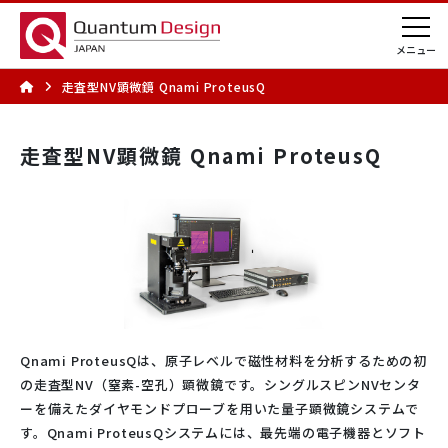
走査型NV顕微鏡 Qnami ProteusQ
走査型NV顕微鏡 Qnami ProteusQ
Qnami ProteusQは、原子レベルで磁性材料を分析するための初
の走査型NV（窒素-空孔）顕微鏡です。シングルスピンNVセンタ
ーを備えたダイヤモンドプローブを用いた量子顕微鏡システムで
す。Qnami ProteusQシステムには、最先端の電子機器とソフト