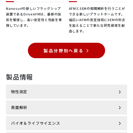
せが、未来の簡単で効果的なキラル量子光源であることを証明し
Nanosurfの新しいフラッグシップ
AFMとSEMの相関解析を行うことが
ています。
装置であるDriveAFMは、最新の技
できる新しいプラットホームです。
術を駆使し、高い安定性と性能を実
幅広いAFMの測定技術にSEMの利点
現しています。
を加えることで新たな研究領域を創
造します。
製品分野別へ戻る
製品情報
180度磁壁を横切るマグノンスピン拡散
物性測定
（2次元材料 / 極低温SNVM / 学術論文 / ファンデルワールス磁
石）
表面解析
磁気特性測定システム MPMS®3
ProteusQ と AI ベースのツールを組み合わせることで、研究者は
磁壁を通る不可解なマグノンダイナミクスを初めて明らかにする
バイオ＆ライフサイエンス
走査型プローブ顕微鏡 AFSEM nano
無冷媒型PPMS® DynaCool™
ことができます。