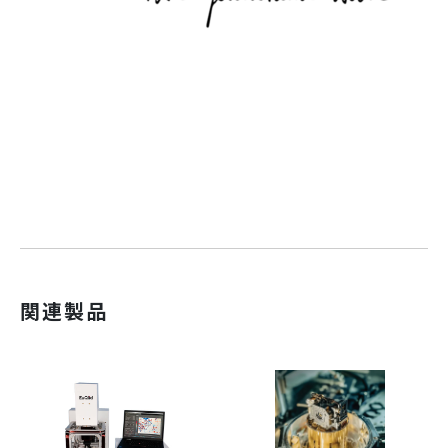
動画
関連製品
現在動画はありません。
カタログダウンロード
BFO薄膜におけるシングルスピンサイクロイド状態の多重強磁性