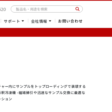
620
お問い合わせ
サポート
会社情報
受託測定
会社概要
海外委託販売
社長メッセージ
パーツ・消耗品お見積依頼
アクセス
海外拠点一覧
採用情報
光学クライオスタッ
2Dマテリアル
ナノスポッティング
リソグラフィー
ト
/単結晶製造
チャー内にサンプルをトップローディングで装填する
/低温物性
希釈冷凍機 -磁場掃引や迅速なサンプル交換に最適な
ーション