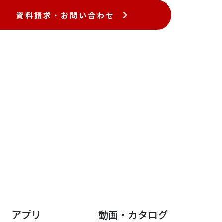
資料請求・お問い合わせ
DDS・ウイルス
ゲノム・DNA
海外委託販売
試薬
インライン色度計
濃硫酸濃度計
アプリ
動画
・
カタログ