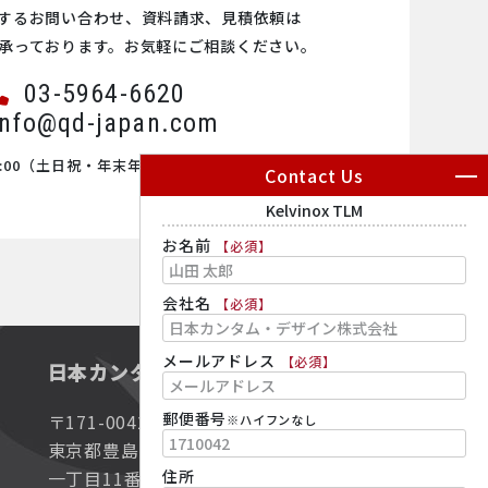
するお問い合わせ、資料請求、見積依頼は
Sample in liquid
承っております。お気軽にご相談ください。
03-5964-6620
info@qd-japan.com
00
（土日祝・年末年始・会社休業日を除く）
Contact Us
お名前
【必須】
会社名
【必須】
メールアドレス
【必須】
日本カンタム・デザイン株式会社
郵便番号
〒171-0042
※ハイフンなし
東京都豊島区高松
一丁目11番16号
住所