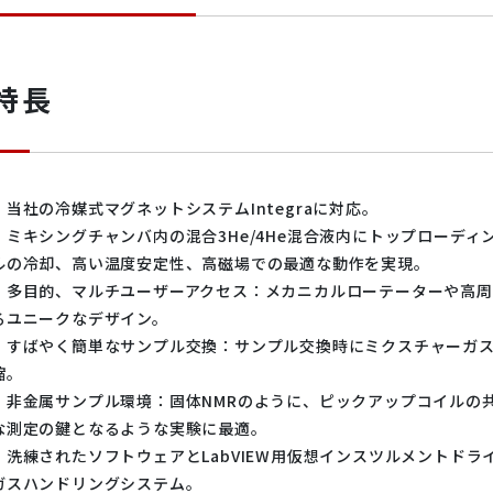
微小結晶構造
特長
・当社の冷媒式マグネットシステムIntegraに対応。
・ミキシングチャンバ内の混合3He/4He混合液内にトップローデ
ルの冷却、高い温度安定性、高磁場での最適な動作を実現。
・多目的、マルチユーザーアクセス：メカニカルローテーターや高
るユニークなデザイン。
・すばやく簡単なサンプル交換：サンプル交換時にミクスチャーガ
縮。
・非金属サンプル環境：固体NMRのように、ピックアップコイルの
な測定の鍵となるような実験に最適。
・洗練されたソフトウェアとLabVIEW用仮想インスツルメントド
ガスハンドリングシステム。