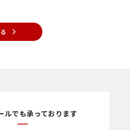
戻る
<15mK
±1mK
1K
ールでも承っております
>400μW(guaranteed),
>600μW(typical)