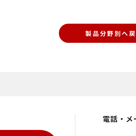
動画
お問い合わせ
製品分野別へ
現在動画はありません。
Base temperature
カタログダウンロード
Base temperature stability
Maximum temperature
電話・メ
Cooling power at 100mK