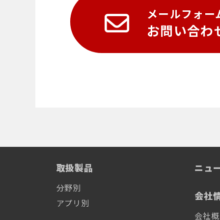
Alphacen300
メールフォー
Nanosurf社製 原子間力顕微鏡
MercuryiTC
AFM
散乱型近接場光顕微鏡
お問い合わ
neaSCOPE+s
Nanosurf社製 原子間力顕微鏡
AFM
DC配線用ローパスフィルタ
カスタム原子間力顕微鏡
Proteox2次インサート
NaniteAFM
同軸配線
カスタム原子間力顕微鏡(AFM)シス
テム
迅速な試料交換を実現するサンプ
ルパック
超高感度カー効果測定装置
NanoMOKE3®
取扱製品
ニュ
SCALINQ
非接触式レオメーター DWS
RheoLab
分野別
会社
Delft Circuits
アプリ別
オートコリレータ/クロスコリレー
会社概