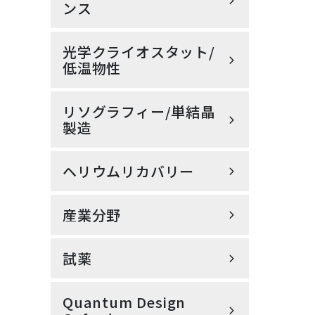
nano
ンス
小型無冷媒型PPMS® VersaLab™
ウルトラフ
Lyncee tec社製 4D光学プロファ
ブル
光学クライオスタット/
Knick社製 cCare pH完全自動洗
イラーデジタルホログラフィック
産業分
浄・校正システム
顕微鏡 REFLECTION DHM®
低温物性
ナノ粒子解析システム NanoSight
Pro（ナノサイトプロ）
Knick社製 pH/ORP計・導電率
MountainsSPIP
リソグラフィー/単結晶
超低振動無冷媒オプティカルクラ
計・溶存酸素計
イオスタット
PPMS用 M91 FastHall ホール効果
製造
測定オプション
SEM/AFM相関顕微鏡
ナノ粒子解析システム NanoSight
FusionScope
Quantum 
超低振動 7ﾃｽﾗ 無冷媒型オプティカ
Pro（ナノサイトプロ）
ヘリウムリカバリー
高出力レーザ加熱型単結晶育成装
細胞
Oxfo
ルクライオスタット OptiCool®
X線吸収微細構造（XAFS) / X線発
置（LFZ）
光分光法（XES）
Quantum Design Microscopy社
シングルセル分注システム
製 ピエゾ抵抗自己検知型カンチレ
産業分野
Qlibri社製 マイクロキャビティ・
NEW 液体ヘリウム再凝縮システム
cellenONE X1-NEO
バー
Laser-Based Floating Zone
プラットフォーム
（NMR/マルチシステム対応）
強磁性共鳴スペクトロメータ
Furnace（LFZ） *English site
（FMR)
試薬
高分解能顕微鏡用 精密温度制御ユ
EuQlid社製 量子ダイヤモンド顕
optek-Danulat社製 インライン式
NEW 液体ヘリウム再凝縮システム
ニット Intereherence社製
微鏡（QDM）
プロセス分析計
マスクレス露光装置 マイクロライ
（NMR/マルチシステム対応）
VAHEAT
走査型プローブ顕微鏡 AFSEM
ターML family
nano
ピックリ
Quantum Design
abberior STAR
走査型NV顕微鏡 Qnami
SensoTech社製 インライン式 超