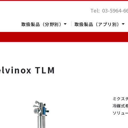
Tel: 03-5964-6
取扱製品（分野別）
取扱製品（アプリ別）
elvinox TLM
定
体
表面解析
ポリマー
バイオテクノロジー
レオロジー
ライフサイエンス
ミクス
冷媒式
ソリュ