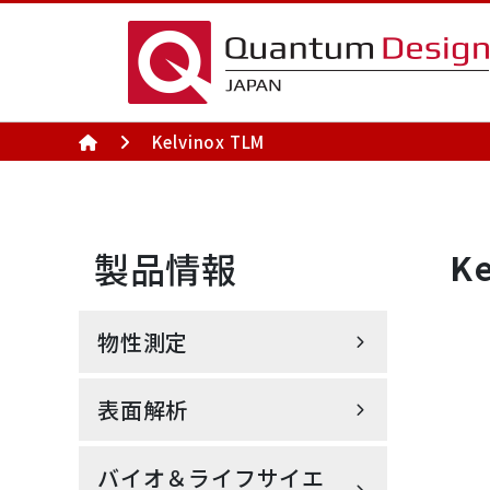
Kelvinox TLM
製品情報（アプリ別）
製品情報（分野別）
製品情報
K
製品情報(アプリ別) TOPへ
製品情報(分野別) TOPへ
物性測定
物性測
半導
表面解析
磁気特性測定システム MPMS®3
バイオ＆ライフサイエ
無冷媒型PPMS® DynaCool™
走査型プローブ顕微鏡 AFSEM