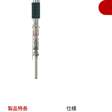
ァインバ
鉱物・次世代電池材
エクソソーム
料
野
受託測定
パーツ・消耗品販売
Design
タンパク質
インライン濁度計
rd
ング
製品特長
仕様