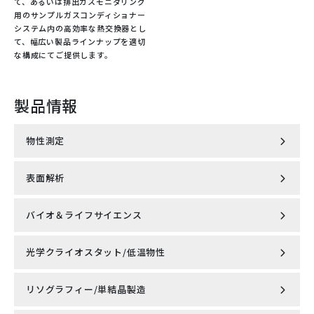
て、あるいは排出ガスモニタリング
用のサンプルガスコンディショナー
GMバキュームカタログ
GAS Mixture GREATOR 制御用
専用ソフトウェアカタログ
システム内の高効率な熱交換器とし
て、幅広い製品ラインナップを適切
な構成にてご提供します。
製品情報
物性測定
フィードバック制御技術カタログ
表面解析
磁気特性測定システム MPMS®3
バイオ＆ライフサイエンス
走査型プローブ顕微鏡 AFSEM nano
無冷媒型PPMS® DynaCool™
光学クライオスタット/低温物性
Knick社製 cCare pH完全自動洗浄・校正システム
Lyncee tec社製 4D光学プロファイラーデジタルホログラ
小型無冷媒型PPMS® VersaLab™
フィック顕微鏡 REFLECTION DHM®
リソグラフィー/単結晶製造
超低振動無冷媒オプティカルクライオスタット
Knick社製 pH/ORP計・導電率計・溶存酸素計
ナノ粒子解析システム NanoSight Pro（ナノサイトプ
MountainsSPIP
ロ）