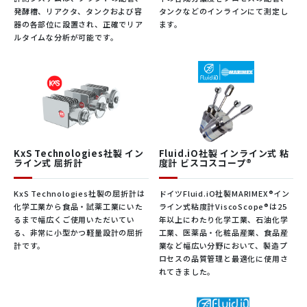
発酵槽、リアクタ、タンクおよび容
混合ガス流量
最大 600 mL/min
タンクなどのインラインにて測定し
器の各部位に設置され、正確でリア
ます。
ルタイムな分析が可能です。
N
、O
、CO
、CH
、大気、He、H
(他ガスにつ
2
2
2
4
2
測定対応ガス
いてはお問い合わせください)
Profibus、Modbus、Matlab Simulink、Pyth
互換性
on
USB PC
インターフェース
RS485(
オープン独自プ
通信
ロトコル
)
Swagelok NPT
または
6-4mm
チューブフィッテ
接続
ィング
(
他接続はお問
い合わせください
)
KxS Technologies社製 イン
Fluid.iO社製 インライン式 粘
入力チャンネ
ライン式 屈折計
度計 ビスコスコープ®
最大3チャンネル
マスフローコントローラとの比較
ル数
KxS Technologies社製の屈折計は
ドイツFluid.iO社製MARIMEX®イン
出口チャンネ
混合ガス
1
チャンネル
化学工業から食品・試薬工業にいた
ライン式粘度計ViscoScope®は25
ル数
るまで幅広くご使用いただいてい
年以上にわたり化学工業、石油化学
ユーザインタ
る、非常に小型かつ軽量設計の屈折
専用ソフト、タッチディスプレイ
工業、医薬品・化粧品産業、食品産
ーフェース
計です。
業など幅広い分野において、製造プ
認証
CE、TUV、cTUVUS、Made in Italy
ロセスの品質管理と最適化に使用さ
圧力コントローラ仕様
れてきました。
圧力制御レン
10 – 1200 Torr