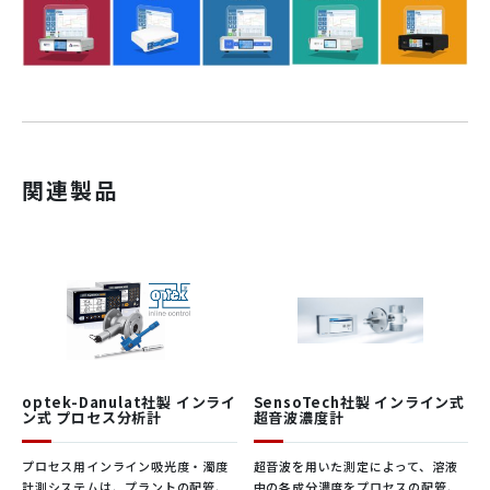
動画
関連製品
N
、20℃、 101.325kPa(1atm)において
・
参考事例
2
精度
(
各チャ
5%(F.S.)未満：±0.2%(F.S.)
・
アプリケーション
ンネル
)
5 – 100%(F.S.)：±1%(読み値)
・
論文など
繰り返し精度
0.10%(
読み値
)
応答時間
(
各
100
ms
チャンネル
)
電源
内部に格納済み
動作圧力
最大0.3MPa
optek-Danulat社製 インライ
SensoTech社製 インライン式
動作温度
0 – 50 ℃
ン式 プロセス分析計
超音波濃度計
流量
(
各チャ
0 – 200 mL/min
機器概要
ンネル
)
プロセス用インライン吸光度・濁度
超音波を用いた測定によって、溶液
計測システムは、プラントの配管、
中の各成分濃度をプロセスの配管、