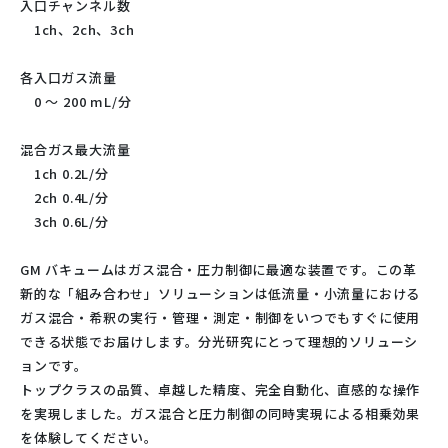
入口チャンネル数
1ch、2ch、3ch
各入口ガス流量
0 ～ 200 mL/分
混合ガス最大流量
1ch 0.2L/分
2ch 0.4L/分
3ch 0.6L/分
GM バキュームはガス混合・圧力制御に最適な装置です。この革
新的な「組み合わせ」ソリューションは低流量・小流量における
ガス混合・希釈の実行・管理・測定・制御をいつでもすぐに使用
できる状態でお届けします。分光研究にとって理想的ソリューシ
ョンです。
トップクラスの品質、卓越した精度、完全自動化、直感的な操作
を実現しました。ガス混合と圧力制御の同時実現による相乗効果
を体験してください。