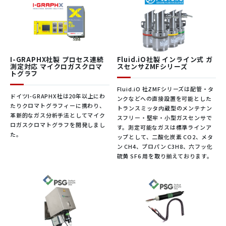
ジ
精度
0.1%(F.S.)
繰り返し精度
1 Torr
～3秒未満(ΔP=50Torr:30sccmにて10mLを流す
高い応答性
応答時間
場合 )
I-GRAPHX社製 プロセス連続
Fluid.iO社製 インライン式 ガ
体積制御
最大 1L
測定対応 マイクロガスクロマ
スセンサZMFシリーズ
ポンプ
なし
トグラフ
Fluid.iO 社ZMFシリーズは配管・タ
ドイツI-GRAPHX社は20年以上にわ
ンクなどへの直接設置を可能とした
たりクロマトグラフィーに携わり、
トランスミッタ内蔵型のメンテナン
革新的なガス分析手法としてマイク
スフリー・堅牢・小型ガスセンサで
ロガスクロマトグラフを開発しまし
※詳細は製品画像をクリックして下さい。
す。測定可能なガスは標準ラインア
た。
ップとして、二酸化炭素 CO2、メタ
ン CH4、プロパン C3H8、六フッ化
硫黄 SF6 用を取り揃えております。
ソフトウェア