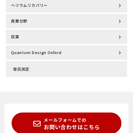
ヘリウムリカバリー
高出力レーザ加熱型単結晶育成装置（LFZ）
超低振動 7ﾃｽﾗ 無冷媒型オプティカルクライオスタット
ナノ粒子解析システム NanoSight Pro（ナノサイトプ
OptiCool®
ロ）
SEM/AFM相関顕微鏡 FusionScope
PPMS用 M91 FastHall ホール効果測定オプション
産業分野
NEW 液体ヘリウム再凝縮システム（NMR/マルチシステム
Laser-Based Floating Zone Furnace（LFZ）
対応）
*English site
Qlibri社製 マイクロキャビティ・プラットフォーム
シングルセル分注システム cellenONE X1-NEO
Quantum Design Microscopy社製 ピエゾ抵抗自己検知
X線吸収微細構造（XAFS) / X線発光分光法（XES）
型カンチレバー
試薬
optek-Danulat社製 インライン式 プロセス分析計
マスクレス露光装置 マイクロライターML family
NEW 液体ヘリウム再凝縮システム（NMR/マルチシステム
高分解能顕微鏡用 精密温度制御ユニット Intereherence
対応）
強磁性共鳴スペクトロメータ（FMR)
社製 VAHEAT
Quantum Design Oxford
EuQlid社製 量子ダイヤモンド顕微鏡（QDM）
abberior STAR
SensoTech社製 インライン式 超音波濃度計
赤外線加熱単結晶育成システム（IRF)
磁気特性測定システム MPMS®3
走査型プローブ顕微鏡 AFSEM nano
超解像STED顕微鏡ユニット STEDYCON 2
ProteoxS
受託測定
走査型NV顕微鏡 Qnami ProteusQ
abberior LIVE
Knick社製 cCare pH完全自動洗浄・校正システム
電子線レジスト・フォトレジスト・関連材料
散乱型近接場光顕微鏡 neaSCOPE+s
PPMS Ultrasonic elastic constant measurement
新しい超解像顕微鏡スタンダード MIRAVA POLYSCOPE
ProteoxMX
ハイパフォーマンス原子間力顕微鏡 DriveAFM
abberior FLUX
option (English page)
Knick社製 pH/ORP計・導電率計・溶存酸素計
物理特性測定システム PPMS®
超解像STED顕微鏡 INFINITY/FACILITY
ProteoxLX
ナノ赤外分光顕微鏡(nano-FTIR) neaSCOPE
abberior CAGE
SEM/AFM相関顕微鏡 FusionScope
KxS Technologies社製 インライン式 屈折計
小型無冷媒型PPMS® VersaLab™
メールフォームでの
分解能2nm 超解像顕微鏡 MINFLUX
Proteox5mK
ナノリサーチ原子間力顕微鏡 FlexAFM
abberior DNA-PAINT
Qlibri社製 マイクロキャビティ・プラットフォーム
Fluidan社製 オンライン式 レオメータ RheoStream®
お問い合わせはこちら