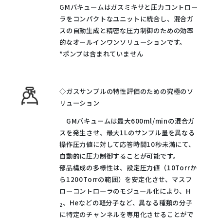
GMバキュームはガスミキサと圧力コントロー
ラをコンパクトなユニットに統合し、混合ガ
スの自動生成と精密な圧力制御のための効率
的なオールインワンソリューションです。
*ポンプは含まれていません
◇ガスサンプルの特性評価のための究極のソ
リューション
GMバキュームは最大600ml/minの混合ガ
スを発生させ、最大1Lのサンプル量を異なる
操作圧力値に対して応答時間10秒未満にて、
自動的に圧力制御することが可能です。
部品構成の多様性は、設定圧力値（10Torrか
ら1200Torrの範囲）を安定化させ、マスフ
ローコントローラのモジュール化により、H
、Heなどの軽分子など、異なる種類の分子
2
に特定のチャンネルを専用化させることがで