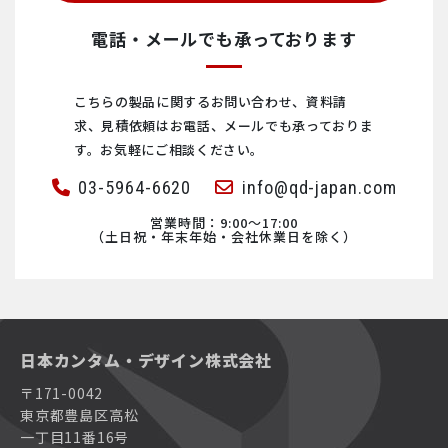
abberior STAR membrane
HelioxVT
多機能コンパクト原子間力顕微鏡 CoreAFM
abberior Mounting Medium
EuQlid社製 量子ダイヤモンド顕微鏡（QDM）
Fluid.iO社製 インライン式 粘度計 ビスコスコープ®
電話・メールでも承っております
ハイパフォーマンス原子間力顕微鏡 DriveAFM
KelvinoxJT
コンパクト原子間力顕微鏡 NaioAFM
abberior Cells, Nanoparticles
走査型NV顕微鏡 Qnami ProteusQ
TrueDyne社製 インライン式密度計・粘度計・流量計
こちらの製品に関するお問い合わせ、資料請
求、見積依頼は
お電話、メールでも承っておりま
abberior STAR
TeslatronPT
コンパクト走査型トンネル顕微鏡 NaioSTM
ハイパフォーマンス原子間力顕微鏡 DriveAFM
Fluid.iO社製 インライン式 ガスセンサZMFシリーズ
す。お気軽にご相談ください。
03-5964-6620
info@qd-japan.com
abberior LIVE
TeslatronPT Plus
対物レンズ型原子間力顕微鏡 LensAFM
ナノリサーチ原子間力顕微鏡 FlexAFM
I-GRAPHX社製 プロセス連続測定対応 マイクロガスクロマ
トグラフ
営業時間：9:00〜17:00
（土日祝・年末年始・会社休業日を除く）
abberior FLUX
SpectromagPT
大型ステージ原子間力顕微鏡(AFM) Alphacen300
多機能コンパクト原子間力顕微鏡 CoreAFM
PSG社製 ガス測定用パーツ – 加熱式サンプルライン（加熱
導管）
ナノ赤外分光顕微鏡(nano-FTIR) neaSCOPE
Kelvinox TLM
Nanosurf社製 原子間力顕微鏡AFM
コンパクト原子間力顕微鏡 NaioAFM
PSG社製 ガス測定用パーツ – ガスクーラー
日本カンタム・デザイン株式会社
ナノリサーチ原子間力顕微鏡 FlexAFM
Integra
カスタム原子間力顕微鏡 NaniteAFM
コンパクト走査型トンネル顕微鏡 NaioSTM
〒171-0042
PSG社製 ガス測定用パーツ – サンプリングプローブ
東京都豊島区高松
多機能コンパクト原子間力顕微鏡 CoreAFM
超電導マグネット（ソレノイド型マグネット、スプリット
カスタム原子間力顕微鏡(AFM)システム
対物レンズ型原子間力顕微鏡 LensAFM
ペアマグネット、ベクトルマグネット）
一丁目11番16号