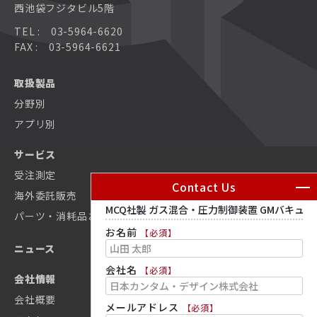
西池袋フジタビル5階
MCQ社製 ガスミキサ
MCQ社製 ガスミキサ
散乱型近接場光顕微鏡 neaSCOPE+s
MCQ社製 ガスミキサ
TEL : 03-5964-6620
Sample Protectスイッチング ユニット
FAX : 03-5964-6621
Nanosurf社製 原子間力顕微鏡AFM
Nanosurf社製 原子間力顕微鏡AFM
大型ステージ原子間力顕微鏡(AFM) Alphacen300
MercuryiPS
取扱製品
分野別
散乱型近接場光顕微鏡 neaSCOPE+s
Nanosurf社製 原子間力顕微鏡AFM
MercuryiTC
アプリ別
カスタム原子間力顕微鏡 NaniteAFM
サービス
DC配線用ローパスフィルタ
受注測定
Contact Us
カスタム原子間力顕微鏡(AFM)システム
海外委託販売
Proteox2次インサート
パーツ・消耗品お見積依頼
お名前
【必須】
超高感度カー効果測定装置 NanoMOKE3®
同軸配線
ニュース
会社名
【必須】
非接触式レオメーター DWS RheoLab
会社情報
迅速な試料交換を実現するサンプルパック
会社概要
メールアドレス
【必須】
オートコリレータ/クロスコリレータ