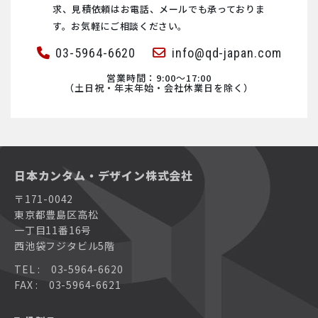
求、見積依頼は
お電話、メールでも承っておりま
abberior STAR
TeslatronPT
コンパクト走査型トンネル顕微鏡 NaioSTM
ハイパフォーマンス原子間力顕微鏡 DriveAFM
Fluid.iO社製 インライン式 ガスセンサZMFシリーズ
す。お気軽にご相談ください。
03-5964-6620
info@qd-japan.com
abberior LIVE
TeslatronPT Plus
対物レンズ型原子間力顕微鏡 LensAFM
ナノリサーチ原子間力顕微鏡 FlexAFM
I-GRAPHX社製 プロセス連続測定対応 マイクロガスクロマ
トグラフ
営業時間：9:00〜17:00
（土日祝・年末年始・会社休業日を除く）
abberior FLUX
SpectromagPT
大型ステージ原子間力顕微鏡(AFM) Alphacen300
多機能コンパクト原子間力顕微鏡 CoreAFM
PSG社製 ガス測定用パーツ – 加熱式サンプルライン（加熱
導管）
ナノ赤外分光顕微鏡(nano-FTIR) neaSCOPE
Kelvinox TLM
Nanosurf社製 原子間力顕微鏡AFM
コンパクト原子間力顕微鏡 NaioAFM
PSG社製 ガス測定用パーツ – ガスクーラー
日本カンタム・デザイン株式会社
ナノリサーチ原子間力顕微鏡 FlexAFM
Integra
カスタム原子間力顕微鏡 NaniteAFM
コンパクト走査型トンネル顕微鏡 NaioSTM
〒171-0042
PSG社製 ガス測定用パーツ – サンプリングプローブ
東京都豊島区高松
多機能コンパクト原子間力顕微鏡 CoreAFM
超電導マグネット（ソレノイド型マグネット、スプリット
カスタム原子間力顕微鏡(AFM)システム
対物レンズ型原子間力顕微鏡 LensAFM
ペアマグネット、ベクトルマグネット）
一丁目11番16号
西池袋フジタビル5階
MCQ社製 ガスミキサ
MCQ社製 ガスミキサ
散乱型近接場光顕微鏡 neaSCOPE+s
MCQ社製 ガスミキサ
TEL : 03-5964-6620
Sample Protectスイッチング ユニット
FAX : 03-5964-6621
Nanosurf社製 原子間力顕微鏡AFM
Nanosurf社製 原子間力顕微鏡AFM
大型ステージ原子間力顕微鏡(AFM) Alphacen300
MercuryiPS