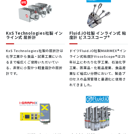
にて密度に関する必要な
再現性
<0.1℃ (オプション：±0.05℃)
データを収集し、それを
質量（V-ρ=m）の計算に
使用可能圧力
0 ～ 2 MPa (絶対圧)
使用することができま
す。
使用可能流量
0 ～ 10 L/h (水として)
KxS Technologies社製 イン
Fluid.iO社製 インライン式 粘
ライン式 屈折計
度計 ビスコスコープ®
空港での給油
粒子
サンプル中に30µm以上の粒子を含まない
こと
KxS Technologies社製の屈折計は
ドイツFluid.iO社製MARIMEX®イン
化学工業から食品・試薬工業にいた
ライン式粘度計ViscoScope®は25
振動
設置位置にて20kHz以上の振動とならな
るまで幅広くご使用いただいてい
年以上にわたり化学工業、石油化学
カタログダウンロード
いこと
る、非常に小型かつ軽量設計の屈折
工業、医薬品・化粧品産業、食品産
計です。
業など幅広い分野において、製造プ
ロセスの品質管理と最適化に使用さ
冷却回路の冷媒はほとん
れてきました。
どの場合、エチレングリ
コールと水の混合液で構
成されています。冷媒が
凍結しないようにするた
材
ハウジン
SUS 316L (1.4404)、SUS630(1.4542)
めには、回路の最低温度
DLO-M2_exカタログ
質
グ
1. グリコールと水の濃度計
によって最適な濃度が決
算を統合した密度センサ。