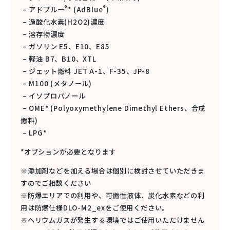
®
®
– アドブルー
* (AdBlue
)
– 過酸化水素(H2O2)濃度
– 溶存物濃度
– ガソリン E5、E10、E85
– 軽油 B7、B10、XTL
– ジェット燃料 JET A-1、F-35、JP-8
– M100 (メタノール)
– イソプロパノール
– OME* (Polyoxymethylene Dimethyl Ethers、合成
燃料)
– LPG*
*オプションが必要となります
※添加剤などを加える場合は個別に検討させていただきま
すのでご相談ください
※防爆エリアでの利用や、可燃性液体、炭化水素などの利
用は防爆仕様DLO-M2_exをご使用ください。
※ヘリウムガスが発生する環境ではご使用いただけません