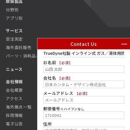
取扱製品
分野別
散乱型近接場光顕微鏡 neaSCOPE+s
Nanosurf社製 原子間力顕微鏡AFM
MercuryiTC
アプリ別
カスタム原子間力顕微鏡 NaniteAFM
サービス
DC配線用ローパスフィルタ
受注測定
Contact Us
カスタム原子間力顕微鏡(AFM)システム
海外委託販売
Proteox2次インサート
パーツ・消耗品お見積依頼
お名前
【必須】
超高感度カー効果測定装置 NanoMOKE3®
同軸配線
ニュース
会社名
【必須】
非接触式レオメーター DWS RheoLab
会社情報
迅速な試料交換を実現するサンプルパック
会社概要
メールアドレス
【必須】
オートコリレータ/クロスコリレータ
アクセス
SCALINQ
海外拠点一覧
郵便番号
※ハイフンなし
LS Spectrometer™ V-MALS
採用情報
Delft Circuits
電子公告
住所