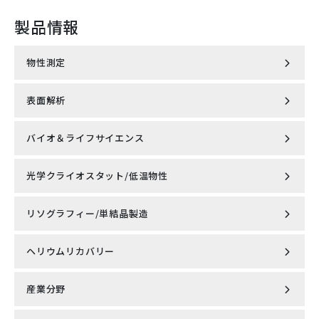
から
から
製品情報
●粘度計
の情報はこちら
物性測定
から
の情報はこちら
から
表面解析
磁気特性測定システム MPMS®3
の情報はこちら
から
バイオ＆ライフサイエンス
走査型プローブ顕微鏡 AFSEM nano
の情報はこちら
無冷媒型PPMS® DynaCool™
から
●粘度計
光学クライオスタット/低温物性
Knick社製 cCare pH完全自動洗浄・校正システム
Lyncee tec社製 4D光学プロファイラーデジタルホログラ
小型無冷媒型PPMS® VersaLab™
フィック顕微鏡 REFLECTION DHM®
●流量計
の情報はこちら
リソグラフィー/単結晶製造
超低振動無冷媒オプティカルクライオスタット
Knick社製 pH/ORP計・導電率計・溶存酸素計
から
ナノ粒子解析システム NanoSight Pro（ナノサイトプ
MountainsSPIP
ロ）
の情報はこちら
ヘリウムリカバリー
高出力レーザ加熱型単結晶育成装置（LFZ）
超低振動 7ﾃｽﾗ 無冷媒型オプティカルクライオスタット
から
ナノ粒子解析システム NanoSight Pro（ナノサイトプ
OptiCool®
の情報はこちら
ロ）
SEM/AFM相関顕微鏡 FusionScope
PPMS用 M91 FastHall ホール効果測定オプション
から
産業分野
NEW 液体ヘリウム再凝縮システム（NMR/マルチシステム
Laser-Based Floating Zone Furnace（LFZ）
対応）
*English site
Qlibri社製 マイクロキャビティ・プラットフォーム
シングルセル分注システム cellenONE X1-NEO
Quantum Design Microscopy社製 ピエゾ抵抗自己検知
X線吸収微細構造（XAFS) / X線発光分光法（XES）