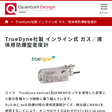
TrueDyne社製 インライン式 ガス／液体用防爆型密度計
TrueDyne社製 インライン式 ガス／液
体用防爆型密度計
スイス TrueDyne Sensors社はMEMSセンサを使用した非常に
小型の各種センサ開発に取り組んでいます。
DLO-M2_exは防爆仕様の液体用濃度計です。検出器にMEMSを
使用することにより、センサのサイズはわずか37×83×18.2mm