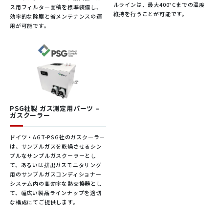
ルラインは、最大400°Cまでの温度
ス用フィルター面積を標準装備し、
維持を行うことが可能です。
組込ケー
KS-Li9YD11Y 4xAWG 28(Kabel Stern
効率的な除塵と省メンテナンスの運
ブル
er社製)
用が可能です。
組込ケー
3m (最大 30m)
ブル長
●密度計
PSG社製 ガス測定用パーツ –
ガスクーラー
の情報はこちら
から
ドイツ・AGT-PSG社のガスクーラー
は、サンプルガスを乾燥させるシン
プルなサンプルガスクーラーとし
て、あるいは排出ガスモニタリング
の情報はこちら
用のサンプルガスコンディショナー
から
●密度計
システム内の高効率な熱交換器とし
て、幅広い製品ラインナップを適切
な構成にてご提供します。
の情報はこちら
の情報はこちら