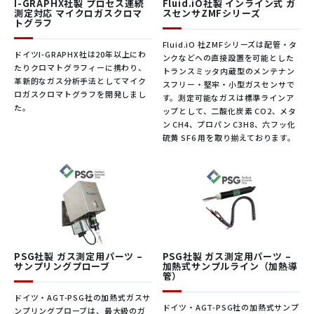
接液部
SUS630(1.4542)、BOROFLOAT® 33ガ
まります。同時に、熱伝
I-GRAPHX社製 プロセス連続
Fluid.iO社製 インライン式 ガ
2. 濃度は測定値として直接
測定対応 マイクロガスクロマ
スセンサZMFシリーズ
ラス、シリコン、エポキシ樹脂
出力されます。
導率的に好影響となる水
トグラフ
3. 冷凍プラント向けアプリ
含有量をできるだけ高く
寸法
30 mm x 66 mm x 15 mm ケーブル、
Fluid.iO 社ZMFシリーズは配管・タ
ケーションのための濃度の
することも目的となりま
グランド含まず
ドイツI-GRAPHX社は20年以上にわ
ンクなどへの直接設置を可能とした
調整。
たりクロマトグラフィーに携わり、
す。
トランスミッタ内蔵型のメンテナン
4. 工場建屋の屋上に設置さ
重量
<200kg
革新的なガス分析手法としてマイク
スフリー・堅牢・小型ガスセンサで
れた熱交換器。循環されて
ロガスクロマトグラフを開発しまし
では、グリコールと水の
す。測定可能なガスは標準ラインア
いるため、水が蒸発し、冷
た。
プロセス接続
M5めねじ × 2点
ップとして、二酸化炭素 CO2、メタ
混合液の濃度は、どのよ
媒の濃度が変化することが
ン CH4、プロパン C3H8、六フッ化
うにしてプロセスでモニ
あります。そこで濃度監視
保護等級
IP54
硫黄 SF6 用を取り揃えております。
にDLO-M2が使用されます。
タできるのでしょうか。D
LO-M2_exセンサを使用
フィルタ
有孔径50µm、焼結青銅製、交換可能
すると、稼働中のプロセ
通信
RS485(EIA/TIA-485-A)、独自Modbus
スで媒体の濃度を決定す
RTU
るために必要なデータを
収集することができま
電源
電圧
5 – 13.3 V
す。
PSG社製 ガス測定用パーツ –
PSG社製 ガス測定用パーツ –
最大電流
26mA
サンプリングプローブ
加熱式サンプルライン（加熱導
値
管）
最大消費
350mW
ドイツ・AGT-PSG社の加熱式ガスサ
ドイツ・AGT-PSG社の加熱式サンプ
電力
ンプリングプローブは、最大級のガ