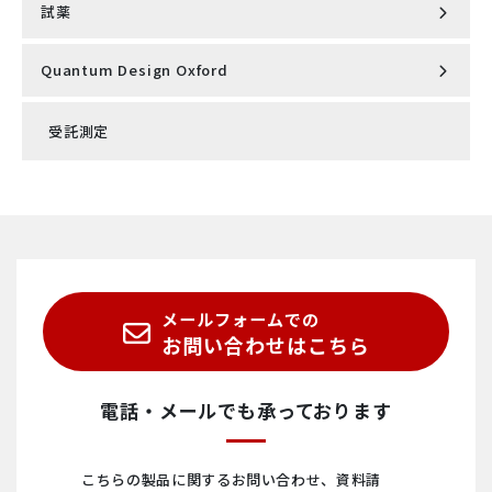
型カンチレバー
試薬
●流量計
optek-Danulat社製 インライン式 プロセス分析計
マスクレス露光装置 マイクロライターML family
NEW 液体ヘリウム再凝縮システム（NMR/マルチシステム
高分解能顕微鏡用 精密温度制御ユニット Intereherence
対応）
強磁性共鳴スペクトロメータ（FMR)
社製 VAHEAT
Quantum Design Oxford
EuQlid社製 量子ダイヤモンド顕微鏡（QDM）
abberior STAR
SensoTech社製 インライン式 超音波濃度計
の情報はこちら
から
赤外線加熱単結晶育成システム（IRF)
磁気特性測定システム MPMS®3
走査型プローブ顕微鏡 AFSEM nano
超解像STED顕微鏡ユニット STEDYCON 2
ProteoxS
受託測定
走査型NV顕微鏡 Qnami ProteusQ
abberior LIVE
Knick社製 cCare pH完全自動洗浄・校正システム
電子線レジスト・フォトレジスト・関連材料
散乱型近接場光顕微鏡 neaSCOPE+s
PPMS Ultrasonic elastic constant measurement
新しい超解像顕微鏡スタンダード MIRAVA POLYSCOPE
ProteoxMX
ハイパフォーマンス原子間力顕微鏡 DriveAFM
abberior FLUX
option (English page)
Knick社製 pH/ORP計・導電率計・溶存酸素計
物理特性測定システム PPMS®
超解像STED顕微鏡 INFINITY/FACILITY
ProteoxLX
ナノ赤外分光顕微鏡(nano-FTIR) neaSCOPE
abberior CAGE
SEM/AFM相関顕微鏡 FusionScope
KxS Technologies社製 インライン式 屈折計
小型無冷媒型PPMS® VersaLab™
メールフォームでの
分解能2nm 超解像顕微鏡 MINFLUX
Proteox5mK
ナノリサーチ原子間力顕微鏡 FlexAFM
abberior DNA-PAINT
Qlibri社製 マイクロキャビティ・プラットフォーム
Fluidan社製 オンライン式 レオメータ RheoStream®
お問い合わせはこちら
abberior STAR membrane
HelioxVT
多機能コンパクト原子間力顕微鏡 CoreAFM
abberior Mounting Medium
EuQlid社製 量子ダイヤモンド顕微鏡（QDM）
Fluid.iO社製 インライン式 粘度計 ビスコスコープ®
電話・メールでも承っております
ハイパフォーマンス原子間力顕微鏡 DriveAFM
KelvinoxJT
コンパクト原子間力顕微鏡 NaioAFM
abberior Cells, Nanoparticles
走査型NV顕微鏡 Qnami ProteusQ
TrueDyne社製 インライン式密度計・粘度計・流量計
こちらの製品に関するお問い合わせ、資料請